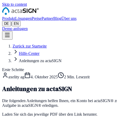
Skip to content
Produkt
Lösungen
Preise
Partner
Blog
Über uns
|
DE
EN
Demo anfragen
Zurück zur Startseite
Hilfe-Center
Anleitungen zu actaSIGN
Erste Schritte
axelity ag
4. Oktober 2025
2
Min. Lesezeit
Anleitungen zu actaSIGN
Die folgenden Anleitungen helfen Ihnen, ein Konto bei actaSIGN® zu e
Aufgabe in actaSIGN® erledigen.
Laden Sie sich das jeweilige PDF über den Link herunter.