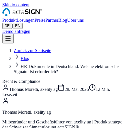
Skip to content
Produkt
Lösungen
Preise
Partner
Blog
Über uns
|
DE
EN
Demo anfragen
Zurück zur Startseite
Blog
HR-Dokumente in Deutschland: Welche elektronische
Signatur ist erforderlich?
Recht & Compliance
Thomas Moretti, axelity ag
28. Mai 2026
12
Min.
Lesezeit
Thomas Moretti, axelity ag
Mitbegründer und Geschäftsführer von axelity ag | Produktstratege
der Schweizer Signaturlösung actaSIGN®