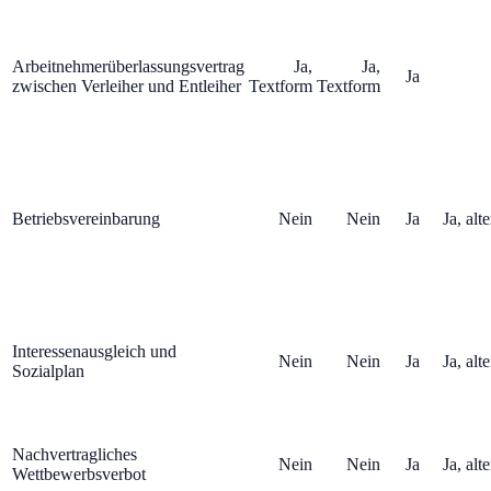
Arbeitnehmerüberlassungsvertrag
Ja,
Ja,
Ja
zwischen Verleiher und Entleiher
Textform
Textform
Betriebsvereinbarung
Nein
Nein
Ja
Ja, alt
Interessenausgleich und
Nein
Nein
Ja
Ja, alt
Sozialplan
Nachvertragliches
Nein
Nein
Ja
Ja, alt
Wettbewerbsverbot