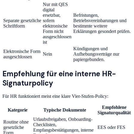
Nur mit QES
digital
ersetzbar,
Befristungen,
Separate gesetzliche
sofern
Betriebsvereinbarungen und
Schriftform
elektronische
bestimmte weitere
Form nicht
Erklärungen gesondert prüfen.
ausgeschlossen
ist
Kündigungen und
Elektronische Form
Nein
Aufhebungsverträge nur
ausgeschlossen
papiergebunden.
Empfehlung für eine interne HR-
Signaturpolicy
Für HR funktioniert meist eine klare Vier-Stufen-Policy:
Empfohlene
Kategorie
Typische Dokumente
Signaturqualität
Urlaubsfreigaben, Onboarding-
Routine ohne
Checklisten,
gesetzliche
EES oder FES
Empfangsbestätigungen, interne
Form