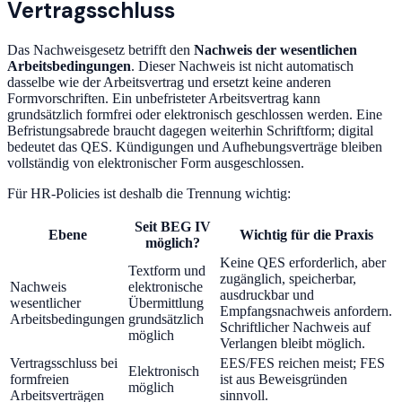
Vertragsschluss
Das Nachweisgesetz betrifft den
Nachweis der wesentlichen
Arbeitsbedingungen
. Dieser Nachweis ist nicht automatisch
dasselbe wie der Arbeitsvertrag und ersetzt keine anderen
Formvorschriften. Ein unbefristeter Arbeitsvertrag kann
grundsätzlich formfrei oder elektronisch geschlossen werden. Eine
Befristungsabrede braucht dagegen weiterhin Schriftform; digital
bedeutet das QES. Kündigungen und Aufhebungsverträge bleiben
vollständig von elektronischer Form ausgeschlossen.
Für HR-Policies ist deshalb die Trennung wichtig:
Seit BEG IV
Ebene
Wichtig für die Praxis
möglich?
Keine QES erforderlich, aber
Textform und
zugänglich, speicherbar,
Nachweis
elektronische
ausdruckbar und
wesentlicher
Übermittlung
Empfangsnachweis anfordern.
Arbeitsbedingungen
grundsätzlich
Schriftlicher Nachweis auf
möglich
Verlangen bleibt möglich.
Vertragsschluss bei
EES/FES reichen meist; FES
Elektronisch
formfreien
ist aus Beweisgründen
möglich
Arbeitsverträgen
sinnvoll.