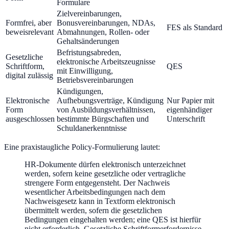
Formulare
Zielvereinbarungen,
Formfrei, aber
Bonusvereinbarungen, NDAs,
FES als Standard
beweisrelevant
Abmahnungen, Rollen- oder
Gehaltsänderungen
Befristungsabreden,
Gesetzliche
elektronische Arbeitszeugnisse
Schriftform,
QES
mit Einwilligung,
digital zulässig
Betriebsvereinbarungen
Kündigungen,
Elektronische
Aufhebungsverträge, Kündigung
Nur Papier mit
Form
von Ausbildungsverhältnissen,
eigenhändiger
ausgeschlossen
bestimmte Bürgschaften und
Unterschrift
Schuldanerkenntnisse
Eine praxistaugliche Policy-Formulierung lautet:
HR-Dokumente dürfen elektronisch unterzeichnet
werden, sofern keine gesetzliche oder vertragliche
strengere Form entgegensteht. Der Nachweis
wesentlicher Arbeitsbedingungen nach dem
Nachweisgesetz kann in Textform elektronisch
übermittelt werden, sofern die gesetzlichen
Bedingungen eingehalten werden; eine QES ist hierfür
nicht erforderlich. Gesetzliche Schriftformerfordernisse