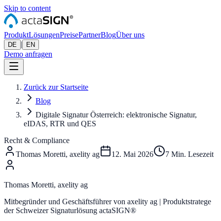
Skip to content
Produkt
Lösungen
Preise
Partner
Blog
Über uns
|
DE
EN
Demo anfragen
Zurück zur Startseite
Blog
Digitale Signatur Österreich: elektronische Signatur,
eIDAS, RTR und QES
Recht & Compliance
Thomas Moretti, axelity ag
12. Mai 2026
7
Min. Lesezeit
Thomas Moretti, axelity ag
Mitbegründer und Geschäftsführer von axelity ag | Produktstratege
der Schweizer Signaturlösung actaSIGN®