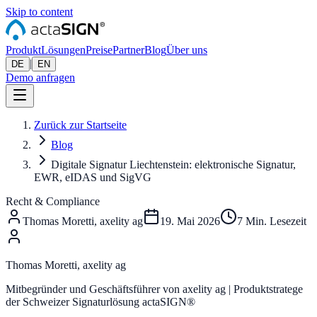
Skip to content
Produkt
Lösungen
Preise
Partner
Blog
Über uns
|
DE
EN
Demo anfragen
Zurück zur Startseite
Blog
Digitale Signatur Liechtenstein: elektronische Signatur,
EWR, eIDAS und SigVG
Recht & Compliance
Thomas Moretti, axelity ag
19. Mai 2026
7
Min. Lesezeit
Thomas Moretti, axelity ag
Mitbegründer und Geschäftsführer von axelity ag | Produktstratege
der Schweizer Signaturlösung actaSIGN®