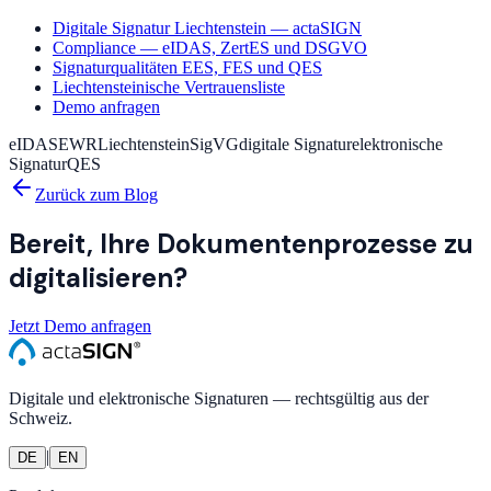
Digitale Signatur Liechtenstein — actaSIGN
Compliance — eIDAS, ZertES und DSGVO
Signaturqualitäten EES, FES und QES
Liechtensteinische Vertrauensliste
Demo anfragen
eIDAS
EWR
Liechtenstein
SigVG
digitale Signatur
elektronische
Signatur
QES
Zurück zum Blog
Bereit, Ihre Dokumentenprozesse zu
digitalisieren?
Jetzt Demo anfragen
Digitale und elektronische Signaturen — rechtsgültig aus der
Schweiz.
|
DE
EN